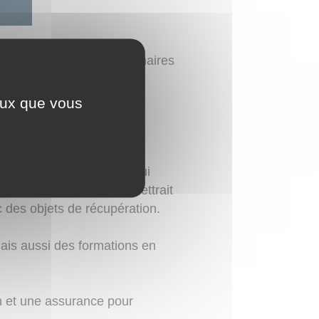
s d'âges : maternels, primaires
ceux que vous
e la commission.
: chasses aux oeufs,
our les primaires. En ce qui
r exemple) qui leur permettrait
 des objets de récupération.
mais aussi des formations en
un et une assurance pour