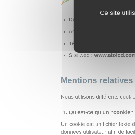
Ce site util
Dénomination sociale :
AT
Adresse du siège social :
R
Téléphone :
86 18 86 08 30
Site web :
www.atolcd.co
Mentions relatives 
Nous utilisons différents cookies
Qu'est-ce qu'un "cookie"
Un cookie est un fichier texte d
données utilisateur afin de faci