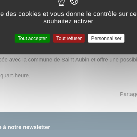
s scolarisés dans le RPI Gilly/Saint Aubin dans les locaux
ise des cookies et vous donne le contrôle sur 
souhaitez activer
SEM à tour de rôle.
Tout accepter
Tout refuser
Personnaliser
iption de déposer vos enfants de 7h00 du matin jusqu'à l'
isée avec la commune de Saint Aubin et offre une possibi
 quart-heure.
Partag
e à notre newsletter