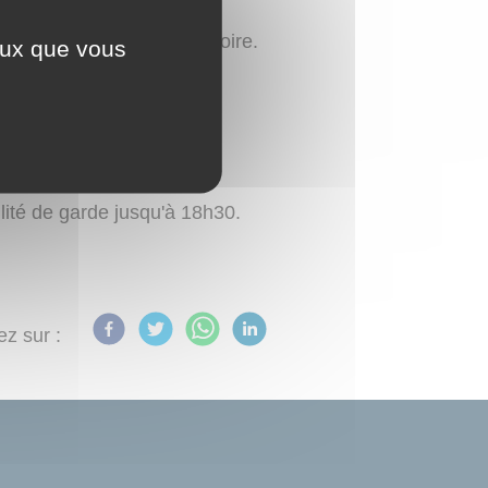
 de l'école de Gilly sur Loire.
ceux que vous
heure de la classe.
lité de garde jusqu'à 18h30.
ez sur :