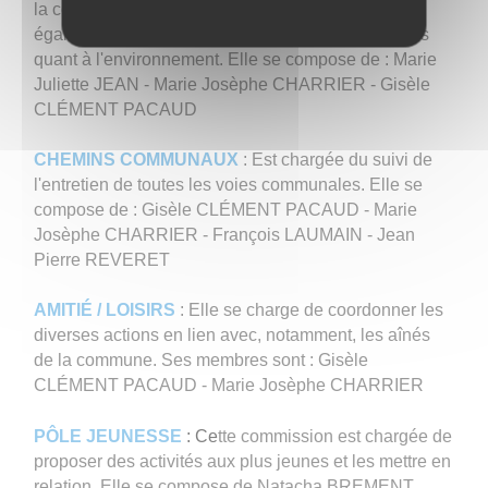
la commune, ainsi que le fleurissement. Elle est
également chargée de veiller aux bonnes pratiques
quant à l'environnement. Elle se compose de : Marie
Juliette JEAN - Marie Josèphe CHARRIER - Gisèle
CLÉMENT PACAUD
CHEMINS
COMMUNAUX
: Est chargée du suivi de
l'entretien de toutes les voies communales. Elle se
compose de : Gisèle CLÉMENT PACAUD - Marie
Josèphe CHARRIER - François LAUMAIN - Jean
Pierre REVERET
AMITIÉ / LOISIRS
: Elle se charge de coordonner les
diverses actions en lien avec, notamment, les aînés
de la commune. Ses membres sont : Gisèle
CLÉMENT PACAUD - Marie Josèphe CHARRIER
PÔLE JEUNESSE
​​​​​​​: Ce
tte commission est chargée de
proposer des activités aux plus jeunes et les mettre en
relation. Elle se compose de Natacha BREMENT