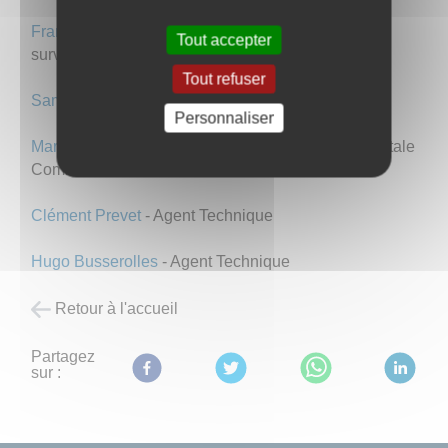
Françoise Daligand
- Agent Technique - Agent de
Tout accepter
surveillance pause méridienne
Tout refuser
Samia Bordet
- Secrétaire de Mairie
Personnaliser
Marie-Pierre Delisée
- Agent d'accueil Agence Postale
Communale - Soutien Secrétariat de Mairie
Clément Prevet
- Agent Technique
Hugo Busserolles
- Agent Technique
Retour à l'accueil
Partagez
sur :