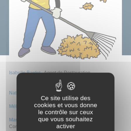
Isabelle Bardot
- Agent de Restauration
Nathalie Lavocat
- Agent Technique et ATSEM
Ce site utilise des
cookies et vous donne
Mélanie Turpin
- Agent Technique et ATSEM
le contrôle sur ceux
que vous souhaitez
Martine Charpin
- Agent d'accueil Agence Postale
activer
Communale - Agent Technique - Aide à la Cantine